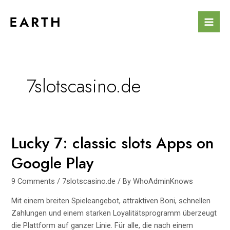
Skip
to
Mai
content
Men
7slotscasino.de
Lucky 7: classic slots Apps on
Google Play
9 Comments
/
7slotscasino.de
/ By
WhoAdminKnows
Mit einem breiten Spieleangebot, attraktiven Boni, schnellen
Zahlungen und einem starken Loyalitätsprogramm überzeugt
die Plattform auf ganzer Linie. Für alle, die nach einem