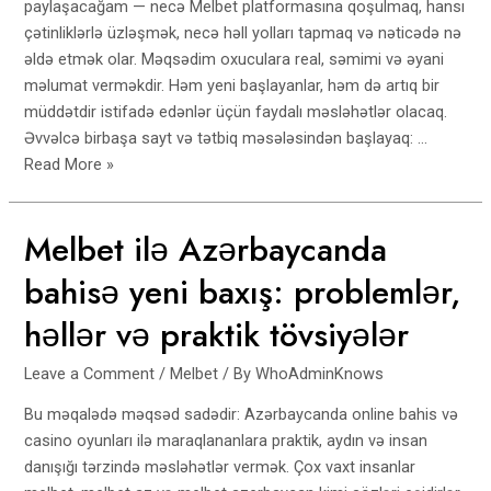
paylaşacağam — necə Melbet platformasına qoşulmaq, hansı
çətinliklərlə üzləşmək, necə həll yolları tapmaq və nəticədə nə
əldə etmək olar. Məqsədim oxuculara real, səmimi və əyani
məlumat verməkdir. Həm yeni başlayanlar, həm də artıq bir
müddətdir istifadə edənlər üçün faydalı məsləhətlər olacaq.
Əvvəlcə birbaşa sayt və tətbiq məsələsindən başlayaq: …
Melbet
Read More »
ilə
Azərbaycanda
Melbet ilə Azərbaycanda
oynamaq:
problemlər,
bahisə yeni baxış: problemlər,
həllər
həllər və praktik tövsiyələr
və
real
Leave a Comment
/
Melbet
/ By
WhoAdminKnows
təcrübə
Bu məqalədə məqsəd sadədir: Azərbaycanda online bahis və
casino oyunları ilə maraqlananlara praktik, aydın və insan
danışığı tərzində məsləhətlər vermək. Çox vaxt insanlar